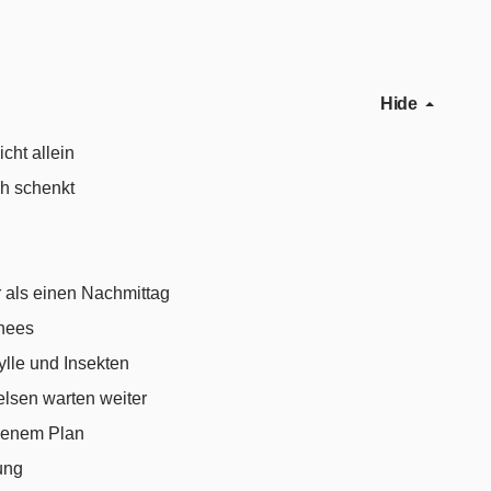
Hide
cht allein
ch schenkt
r als einen Nachmittag
chees
lle und Insekten
elsen warten weiter
genem Plan
ung