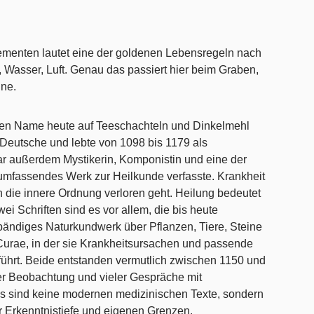
lementen lautet eine der goldenen Lebensregeln nach
 Wasser, Luft. Genau das passiert hier beim Graben,
nne.
ren Name heute auf Teeschachteln und Dinkelmehl
Deutsche und lebte von 1098 bis 1179 als
war außerdem Mystikerin, Komponistin und eine der
 umfassendes Werk zur Heilkunde verfasste. Krankheit
n die innere Ordnung verloren geht. Heilung bedeutet
i Schriften sind es vor allem, die bis heute
bändiges Naturkundwerk über Pflanzen, Tiere, Steine
Curae, in der sie Krankheitsursachen und passende
ührt. Beide entstanden vermutlich zwischen 1150 und
er Beobachtung und vieler Gespräche mit
Es sind keine modernen medizinischen Texte, sondern
er Erkenntnistiefe und eigenen Grenzen.