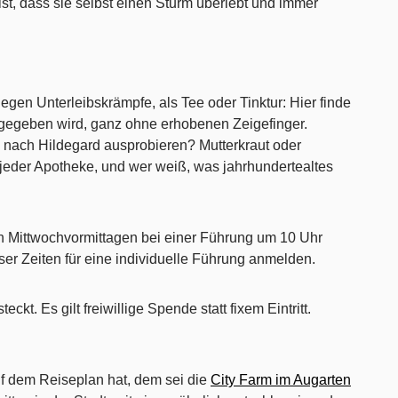
ist, dass sie selbst einen Sturm überlebt und immer
egen Unterleibskrämpfe, als Tee oder Tinktur: Hier finde
rgegeben wird, ganz ohne erhobenen Zeigefinger.
 nach Hildegard ausprobieren? Mutterkraut oder
eder Apotheke, und wer weiß, was jahrhundertealtes
n Mittwochvormittagen bei einer Führung um 10 Uhr
ser Zeiten für eine individuelle Führung anmelden.
eckt. Es gilt freiwillige Spende statt fixem Eintritt.
 dem Reiseplan hat, dem sei die
City Farm im Augarten