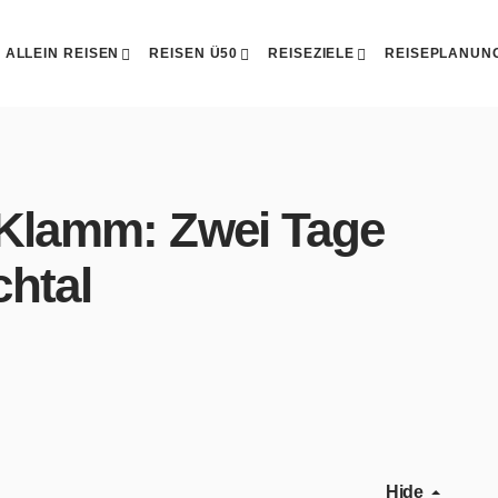
ALLEIN REISEN
REISEN Ü50
REISEZIELE
REISEPLANUN
e Klamm: Zwei Tage
htal
Hide